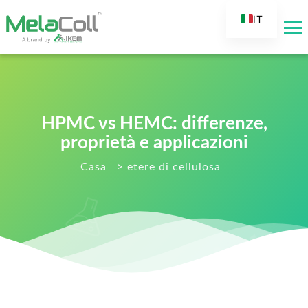
IT
EN
AR
DE
ES
HPMC vs HEMC: differenze,
FR
proprietà e applicazioni
RU
Casa
>
etere di cellulosa
TR
FI
NL
KO
JA
PT