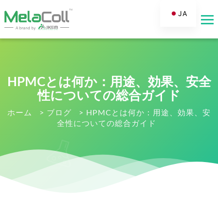
JA
EN
AR
DE
ES
HPMCとは何か：用途、効果、安全
FR
性についての総合ガイド
RU
ホーム
>
ブログ
>
HPMCとは何か：用途、効果、安
全性についての総合ガイド
IT
TR
FI
NL
KO
PT