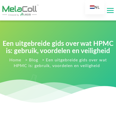
NL
EN
AR
DE
ES
Een uitgebreide gids over wat HPMC
FR
is: gebruik, voordelen en veiligheid
RU
Home
>
Blog
>
Een uitgebreide gids over wat
HPMC is: gebruik, voordelen en veiligheid
IT
TR
FI
KO
JA
PT