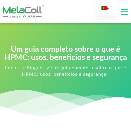
PT
EN
AR
DE
ES
Um guia completo sobre o que é
FR
HPMC: usos, benefícios e segurança
RU
Início
>
Blogue
>
Um guia completo sobre o que é
HPMC: usos, benefícios e segurança
IT
TR
FI
NL
KO
JA