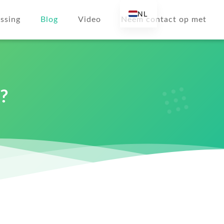
NL
ssing
Blog
Video
Neem contact op met
EN
AR
DE
ES
n?
FR
RU
IT
TR
FI
KO
JA
PT