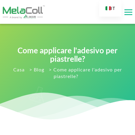
IT
EN
AR
DE
ES
Come applicare l'adesivo per
FR
piastrelle?
RU
Casa
>
Blog
>
Come applicare l'adesivo per
piastrelle?
TR
FI
NL
KO
JA
PT