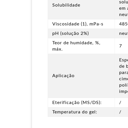
sol
Solubilidade
em 
neu
Viscosidade (1), mPa-s
485
pH (solução 2%)
neu
Teor de humidade, %,
7
máx.
Esp
de 
par
Aplicação
cim
pol
imp
Eterificação (MS/DS):
/
Temperatura do gel:
/