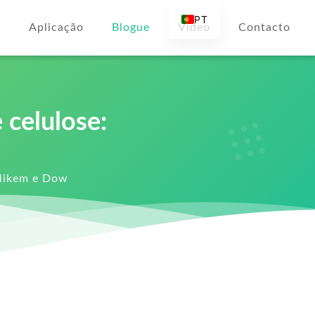
PT
s
Aplicação
Blogue
Vídeo
Contacto
EN
AR
DE
ES
 celulose:
FR
RU
 Mikem e Dow
IT
TR
FI
NL
KO
JA