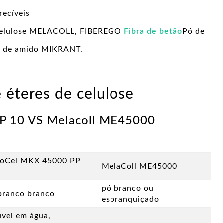
ecíveis
 Celulose MELACOLL, FIBEREGO
Fibra de betão
Pó de
er de amido MIKRANT.
e éteres de celulose
P 10 VS Melacoll ME45000
oCel MKX 45000 PP
MelaColl ME45000
pó branco ou
branco branco
esbranquiçado
úvel em água,