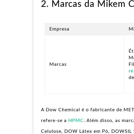
2. Marcas da Mikem 
Empresa
M
Ét
Me
Marcas
Fi
re
de
A Dow Chemical é o fabricante de ME
refere-se a
HPMC
. Além disso, as ma
Celulose, DOW Látex em Pó, DOWSIL Si