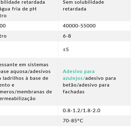
ubilidade retardada
Sem solubilidade
água fria de pH
retardada
tro
00
40000-55000
tro
6-8
≤5
essante em sistemas
base aquosa/adesivos
Adesivo para
a ladrilhos à base de
azulejos/
adesivo para
ento e
betão/adesivo para
ímeros/membranas de
fachadas
ermeabilização
0.8-1.2/1.8-2.0
70-85°C