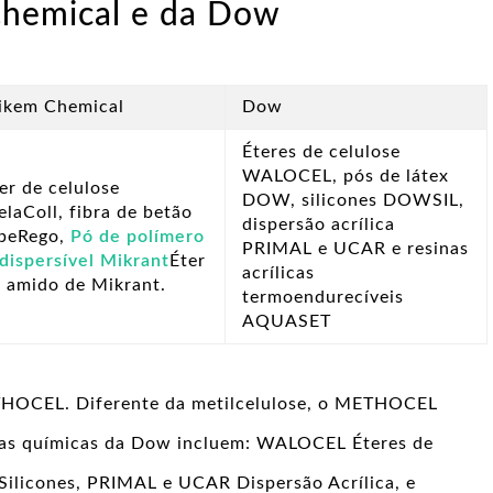
Chemical e da Dow
ikem Chemical
Dow
Éteres de celulose
WALOCEL, pós de látex
er de celulose
DOW, silicones DOWSIL,
laColl, fibra de betão
dispersão acrílica
beRego,
Pó de polímero
PRIMAL e UCAR e resinas
dispersível Mikrant
Éter
acrílicas
 amido de Mikrant.
termoendurecíveis
AQUASET
THOCEL. Diferente da metilcelulose, o METHOCEL
rcas químicas da Dow incluem: WALOCEL Éteres de
licones, PRIMAL e UCAR Dispersão Acrílica, e