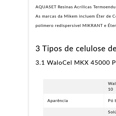
AQUASET Resinas Acrílicas Termoendur
As marcas da Mikem incluem Éter de
polímero redispersível MIKRANT e Ét
3 Tipos de celulose d
3.1 WaloCel MKX 45000 P
Wal
10
Aparência
Pó 
Sol