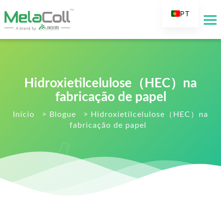
PT
EN
AR
DE
ES
Hidroxietilcelulose（HEC）na
FR
fabricação de papel
RU
Início
>
Blogue
>
Hidroxietilcelulose（HEC）na
fabricação de papel
IT
TR
FI
NL
KO
JA