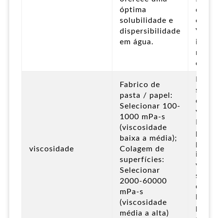
óptima
dema
solubilidade e
eleva
dispersibilidade
Visco
em água.
instá
relat
eleva
Flutu
Fabrico de
signif
pasta / papel:
de
Selecionar 100-
visco
1000 mPa-s
Resul
(viscosidade
proce
baixa a média);
prod
viscosidade
Colagem de
instáv
superfícies:
varia
Selecionar
subst
2000-60000
de lo
mPa-s
lote 
(viscosidade
propr
média a alta)