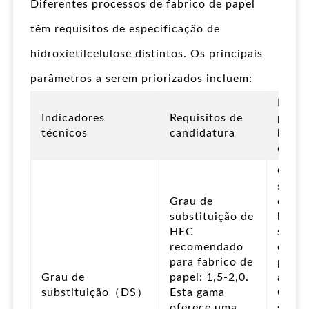
Diferentes processos de fabrico de papel
têm requisitos de especificação de
hidroxietilcelulose distintos. Os principais
parâmetros a serem priorizados incluem:
Defei
Indicadores
Requisitos de
produ
técnicos
candidatura
baixa
quali
Grau 
subst
Grau de
dema
substituição de
baixo
HEC
solub
recomendado
em ág
para fabrico de
prope
Grau de
papel: 1,5-2,0.
aglom
substituição（DS）
Esta gama
Grau 
oferece uma
subst