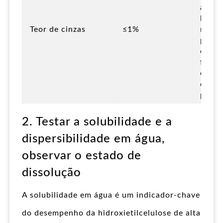
afect
brilho
Teor de cinzas
≤1%
resis
papel
entup
filtro
equi
de fa
papel
2. Testar a solubilidade e a
dispersibilidade em água,
observar o estado de
dissolução
A solubilidade em água é um indicador-chave
do desempenho da hidroxietilcelulose de alta