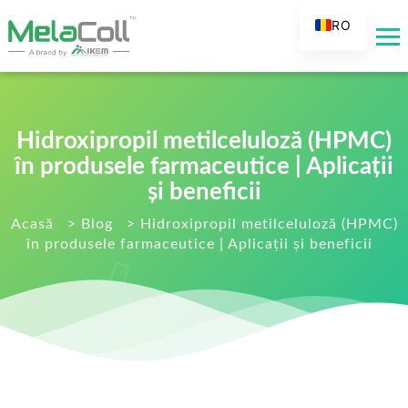
RO
EN
AR
DE
Hidroxipropil metilceluloză (HPMC)
ES
în produsele farmaceutice | Aplicații
FR
și beneficii
RU
Acasă
>
Blog
>
Hidroxipropil metilceluloză (HPMC)
IT
în produsele farmaceutice | Aplicații și beneficii
TR
FI
NL
KO
JA