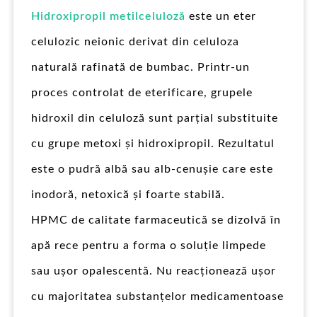
Hidroxipropil metilceluloză
este un eter
celulozic neionic derivat din celuloza
naturală rafinată de bumbac. Printr-un
proces controlat de eterificare, grupele
hidroxil din celuloză sunt parțial substituite
cu grupe metoxi și hidroxipropil. Rezultatul
este o pudră albă sau alb-cenușie care este
inodoră, netoxică și foarte stabilă.
HPMC de calitate farmaceutică se dizolvă în
apă rece pentru a forma o soluție limpede
sau ușor opalescentă. Nu reacționează ușor
cu majoritatea substanțelor medicamentoase