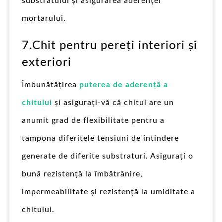
substratului și asigurarea aderenței
mortarului.
7.Chit pentru pereți interiori și
exteriori
Îmbunătățirea
puterea de aderență a
chitului
și asigurați-vă că chitul are un
anumit grad de flexibilitate pentru a
tampona diferitele tensiuni de întindere
generate de diferite substraturi. Asigurați o
bună rezistență la îmbătrânire,
impermeabilitate și rezistență la umiditate a
chitului.