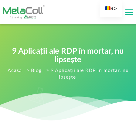
RO
EN
AR
DE
ES
9 Aplicații ale RDP în mortar, nu
FR
lipsește
RU
Acasă
>
Blog
>
9 Aplicații ale RDP în mortar, nu
lipsește
IT
TR
FI
NL
KO
JA